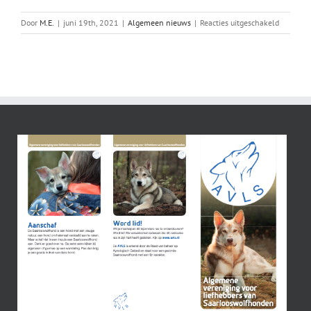
voor
Door
M.E.
|
juni 19th, 2021
|
Algemeen nieuws
|
Reacties uitgeschakeld
Keuring
pups
Bliss
(F1)
en
pups
Emani
(F2)