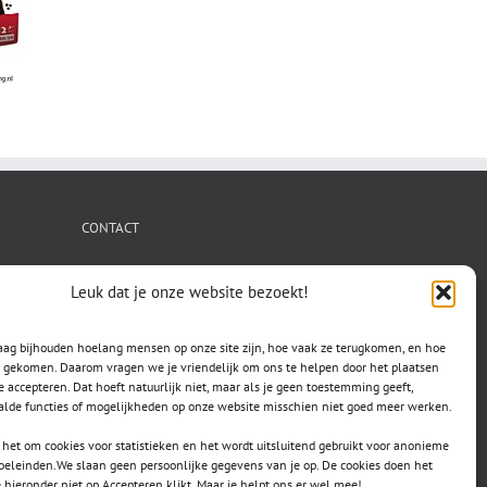
CONTACT
secretaris.avls@gmail.com
Leuk dat je onze website bezoekt!
raag bijhouden hoelang mensen op onze site zijn, hoe vaak ze terugkomen, en hoe
jn gekomen. Daarom vragen we je vriendelijk om ons te helpen door het plaatsen
e accepteren. Dat hoeft natuurlijk niet, maar als je geen toestemming geeft,
lde functies of mogelijkheden op onze website misschien niet goed meer werken.
het om cookies voor statistieken en het wordt uitsluitend gebruikt voor anonieme
doeleinden.We slaan geen persoonlijke gegevens van je op. De cookies doen het
e hieronder niet op Accepteren klikt. Maar je helpt ons er wel mee!