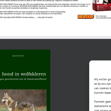
Wij willen g
ze bij ons zi
van cookies t
kunnen bepaa
Formeel gaat 
statistische 
niet zolang j