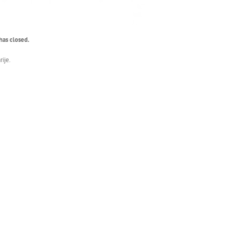
has closed.
ije.