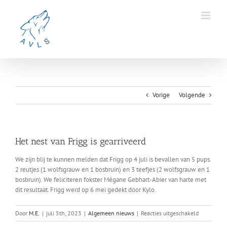
Ga
naar
inhoud
Vorige
Volgende
Het nest van Frigg is gearriveerd
We zijn blij te kunnen melden dat Frigg op 4 juli is bevallen van 5 pups.
2 reutjes (1 wolfsgrauw en 1 bosbruin) en 3 teefjes (2 wolfsgrauw en 1
bosbruin). We feliciteren fokster Mégane Gebhart-Abier van harte met
dit resultaat. Frigg werd op 6 mei gedekt door Kylo.
voor
Door
M.E.
|
juli 5th, 2023
|
Algemeen nieuws
|
Reacties uitgeschakeld
Het