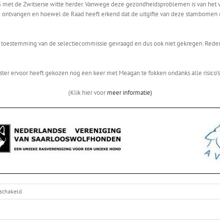
met de Zwitserse witte herder. Vanwege deze gezondheidsproblemen is van het ve
ontvangen en hoewel de Raad heeft erkend dat de uitgifte van deze stambomen on
en toestemming van de selectiecommissie gevraagd en dus ook niet gekregen. Re
ter ervoor heeft gekozen nog een keer met Meagan te fokken ondanks alle risico’s
(Klik hier voor
meer informatie)
voor
eschakeld
Gezamenlijke
verklaring