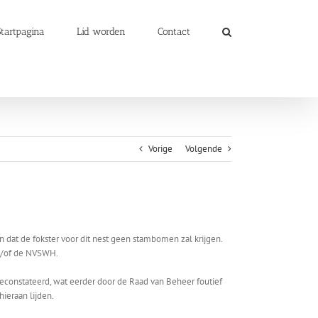
Startpagina
Lid worden
Contact
Vorige
Volgende
at de fokster voor dit nest geen stambomen zal krijgen.
en/of de NVSWH.
econstateerd, wat eerder door de Raad van Beheer foutief
ieraan lijden.