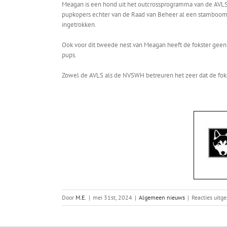
Meagan is een hond uit het outcrossprogramma van de AVLS 
pupkopers echter van de Raad van Beheer al een stamboom 
ingetrokken.
Ook voor dit tweede nest van Meagan heeft de fokster ge
pups.
Zowel de AVLS als de NVSWH betreuren het zeer dat de foks
Door
M.E.
|
mei 31st, 2024
|
Algemeen nieuws
|
Reacties uitg