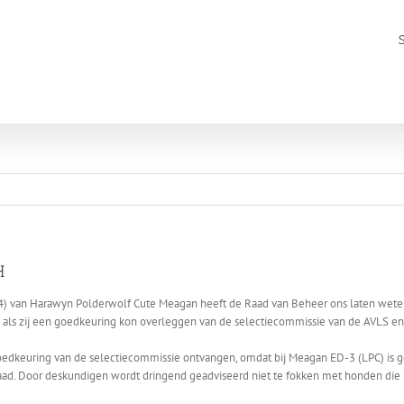
H
) van Harawyn Polderwolf Cute Meagan heeft de Raad van Beheer ons laten weten d
 als zij een goedkeuring kon overleggen van de selectiecommissie van de AVLS 
goedkeuring van de selectiecommissie ontvangen, omdat bij Meagan ED-3 (LPC) is g
aad. Door deskundigen wordt dringend geadviseerd niet te fokken met honden die h