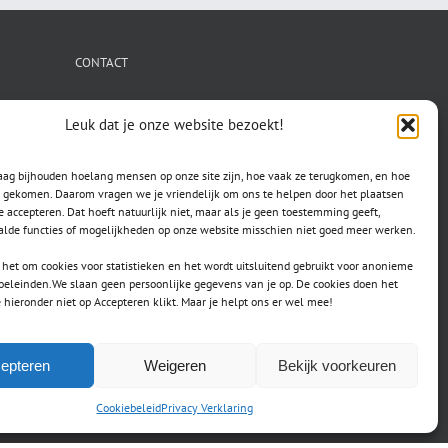
CONTACT
secretaris.avls@gmail.com
Leuk dat je onze website bezoekt!
raag bijhouden hoelang mensen op onze site zijn, hoe vaak ze terugkomen, en hoe
jn gekomen. Daarom vragen we je vriendelijk om ons te helpen door het plaatsen
e accepteren. Dat hoeft natuurlijk niet, maar als je geen toestemming geeft,
lde functies of mogelijkheden op onze website misschien niet goed meer werken.
het om cookies voor statistieken en het wordt uitsluitend gebruikt voor anonieme
doeleinden.We slaan geen persoonlijke gegevens van je op. De cookies doen het
e hieronder niet op Accepteren klikt. Maar je helpt ons er wel mee!
epteren
Weigeren
Bekijk voorkeuren
Cookiebeleid
Privacy Verklaring