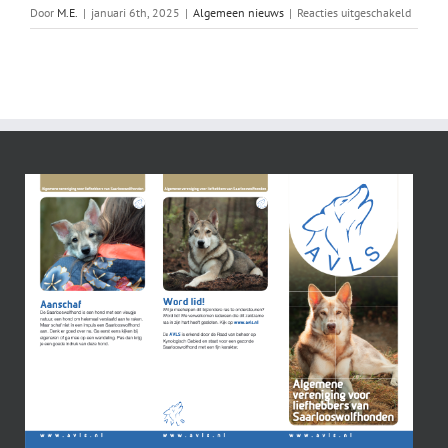
voor
Door
M.E.
|
januari 6th, 2025
|
Algemeen nieuws
|
Reacties uitgeschakeld
Freya’s
pupjes