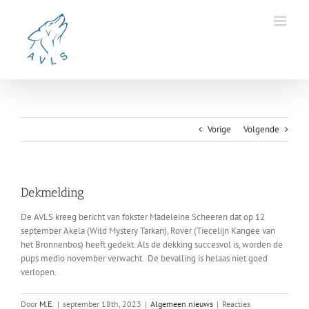
Ga
naar
inhoud
Vorige
Volgende
Dekmelding
De AVLS kreeg bericht van fokster Madeleine Scheeren dat op 12
september Akela (Wild Mystery Tarkan), Rover (Tiecelijn Kangee van
het Bronnenbos) heeft gedekt. Als de dekking succesvol is, worden de
pups medio november verwacht. De bevalling is helaas niet goed
verlopen.
Door
M.E.
|
september 18th, 2023
|
Algemeen nieuws
|
Reacties