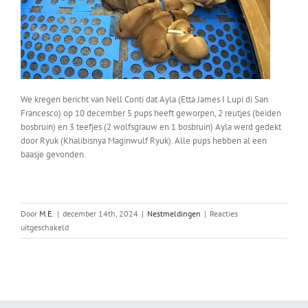
We kregen bericht van Nell Conti dat Ayla (Etta James I Lupi di San
Francesco) op 10 december 5 pups heeft geworpen, 2 reutjes (beiden
bosbruin) en 3 teefjes (2 wolfsgrauw en 1 bosbruin) Ayla werd gedekt
door Ryuk (Khalibisnya Maginwulf Ryuk). Alle pups hebben al een
baasje gevonden.
Door
M.E.
|
december 14th, 2024
|
Nestmeldingen
|
Reacties
voor
uitgeschakeld
Ayla’s
nest