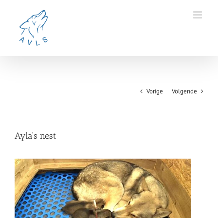
Ga
naar
inhoud
Vorige
Volgende
Ayla’s nest