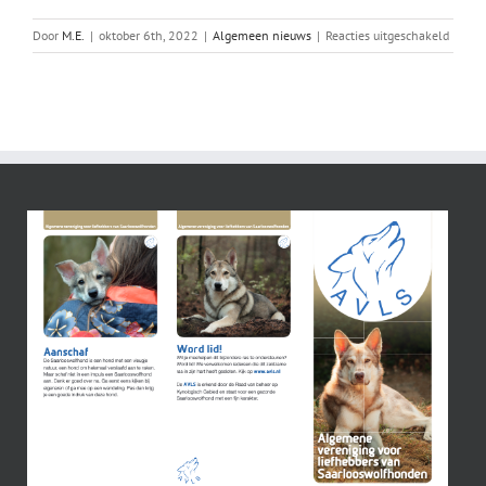
voor
Door
M.E.
|
oktober 6th, 2022
|
Algemeen nieuws
|
Reacties uitgeschakeld
Arwen
is
gedekt