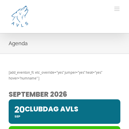
Ga
naar
inhoud
Agenda
[add_eventon_fc etc_override=”yes” jumper=”yes” heat=”yes”
hover=”numname” ]
SEPTEMBER 2026
20
CLUBDAG AVLS
SEP